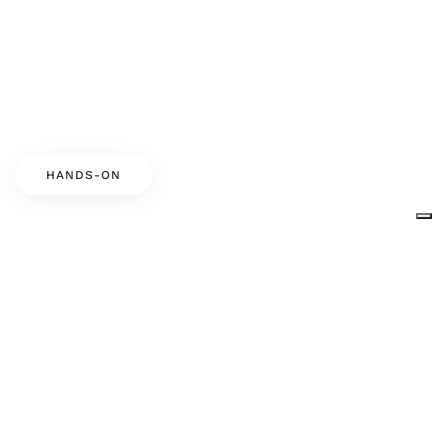
HANDS-ON
LOZZO DI CADORE,
22 SETTEMBRE 2017
Il fatto a mano di Luxol
Alla fine del 2016, siamo stati sorpresi e onorati di
ricevere un invito speciale da Luxol, un’azienda di